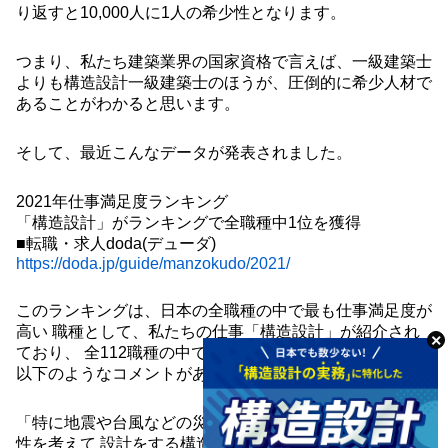
り返すと10,000人に1人の希少性となります。
つまり、私たち建築業界の国家資格で言えば、一級建築士
よりも構造設計一級建築士のほうが、圧倒的に希少人材で
あることがわかると思います。
そして、最近こんなデータが発表されました。
2021年仕事満足度ランキング
「構造設計」がランキングで全職種中1位を獲得
■転職・求人doda(デューダ)
https://doda.jp/guide/manzokudo/2021/
このランキングは、日本の全職種の中で最も仕事満足度が
高い 職種として、私たちの仕事「構造設計」が紹介され
ており、 全112職種の中で唯一の70点台を獲得、そして
以下のようなコメントがありました。
「特に地震や台風などの災害が多くなっている昨今、安全
性を考えて 設計をする構造設計には専門スキルが要求さ