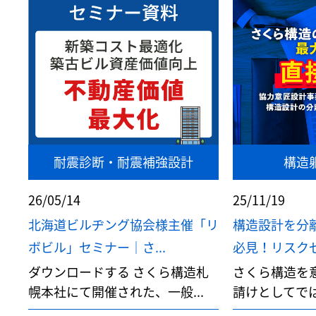
耐震診断・耐震補強設計
構造
26/05/14
25/11/19
北海道ビルヂング協会様主催「リ
構造設計を分
ボビル」セミナー｜さ...
必見！リスクゼ
ダウンロードする さくら構造札
さくら構造を
幌本社にて開催された、一般...
請けとしてでは