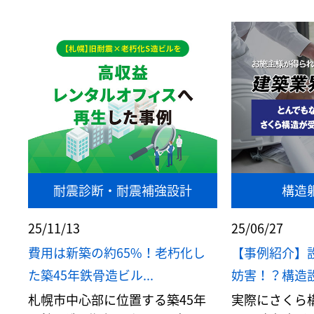
耐震診断・耐震補強設計
構造
25/11/13
25/06/27
費用は新築の約65%！老朽化し
【事例紹介】
た築45年鉄骨造ビル...
妨害！？構造設
札幌市中心部に位置する築45年
実際にさくら