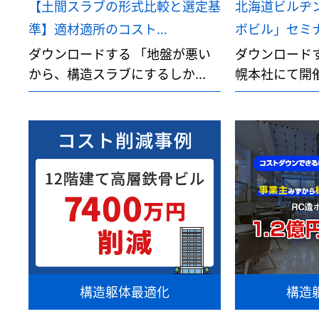
【土間スラブの形式比較と選定基
北海道ビルヂ
準】適材適所のコスト...
ボビル」セミナ
ダウンロードする 「地盤が悪い
ダウンロード
から、構造スラブにするしか...
幌本社にて開催
構造躯体最適化
構造