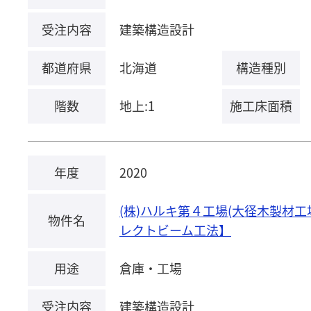
受注内容
建築構造設計
都道府県
北海道
構造種別
階数
地上:1
施工床面積
年度
2020
(株)ハルキ第４工場(大径木製材工
物件名
レクトビーム工法】
用途
倉庫・工場
受注内容
建築構造設計