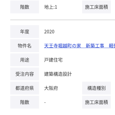
階数
地上:1
施工床面積
年度
2020
物件名
天王寺堀越町の家 新築工事 軽
用途
戸建住宅
受注内容
建築構造設計
都道府県
大阪府
構造種別
階数
-
施工床面積