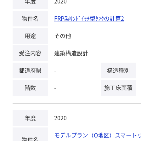
年度
2020
物件名
FRP製ｻﾝﾄﾞｲｯﾁ型ﾀﾝｸの計算2
用途
その他
受注内容
建築構造設計
都道府県
-
構造種別
階数
-
施工床面積
年度
2020
モデルプラン（O地区）スマート
物件名