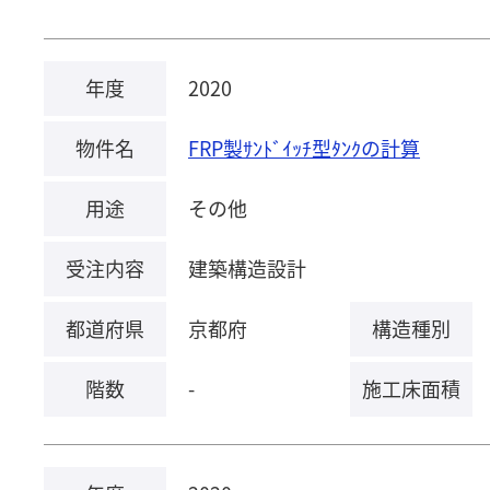
年度
2020
物件名
FRP製ｻﾝﾄﾞｲｯﾁ型ﾀﾝｸの計算
用途
その他
受注内容
建築構造設計
都道府県
京都府
構造種別
階数
-
施工床面積