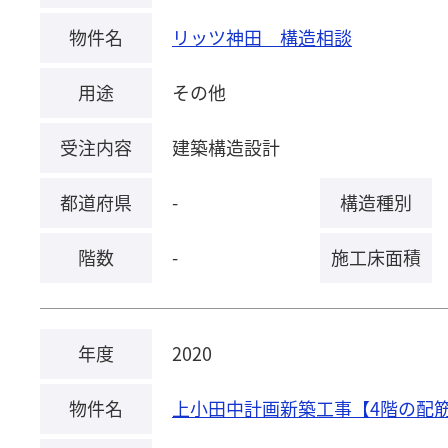
物件名
リッツ神田 構造相談
用途
その他
受注内容
建築構造設計
都道府県
-
構造種別
階数
-
施工床面積
年度
2020
物件名
上小田中計画新築工事【4階の配