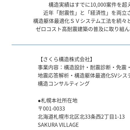
構造実績はすでに10,000案件を超
近年「耐震性」と「経済性」を両立
構造躯体最適化ＳＶシステム工法を続々
ゼロコスト高耐震建築の普及に取り組ん
【さくら構造株式会社】
事業内容：構造設計・耐震診断・免震
地震応答解析・
構造躯体最適化SVシス
構造コンサルティング
●札幌本社所在地
〒001-0033
北海道札幌市北区北33条西2丁目1-13
SAKURA VILLAGE