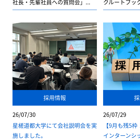
社長・先輩社員への質問会」...
クルートブック
採用情報
採
26/07/30
26/07/29
星槎道都大学にて会社説明会を実
【9月も残5枠
施しました。
インターンシップ