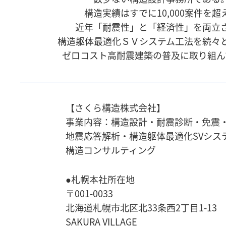
構造実績はすでに10,000案件を超
近年「耐震性」と「経済性」を両立
構造躯体最適化ＳＶシステム工法を続々
ゼロコスト高耐震建築の普及に取り組ん
【さくら構造株式会社】
事業内容：構造設計・耐震診断・免震
地震応答解析・
構造躯体最適化SVシス
構造コンサルティング
●札幌本社所在地
〒001-0033
北海道札幌市北区北33条西2丁目1-13
SAKURA VILLAGE