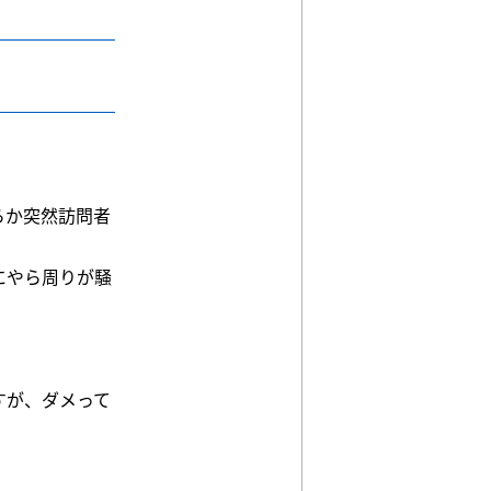
らか突然訪問者
にやら周りが騒
すが、ダメって