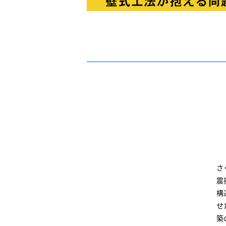
さ
震
構
せ
築