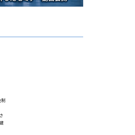
免制
さ
建