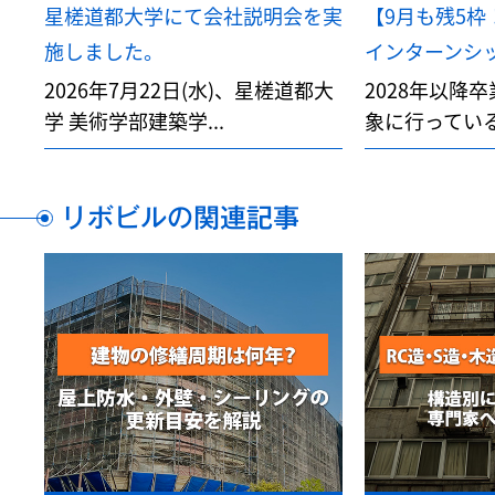
星槎道都大学にて会社説明会を実
【9月も残5枠
施しました。
インターンシップ
2026年7月22日(水)、星槎道都大
2028年以降
学 美術学部建築学...
象に行っている
リボビルの関連記事