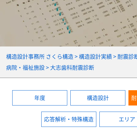
構造設計事務所 さくら構造
>
構造設計実績
>
耐震診
病院・福祉施設
>
大志歯科耐震診断
年度
構造設計
耐
応答解析・特殊構造
エリア