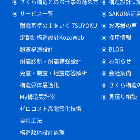
さくら構造とのお仕事の進め方
構造設計実
サービス一覧
SAKURA
耐震基準の上をいく TSUYOKU
お客様の声
定額制構造設計KozoWeb
採用情報
超速構造設計
BLOG
耐震診断・耐震補強設計
お知らせ
免震・制震・地震応答解析
会社案内
構造躯体最適化
さくら構造
My構造設計室
見積り相談
ゼロコスト高耐震化技術
自社工法
構造躯体設計監理