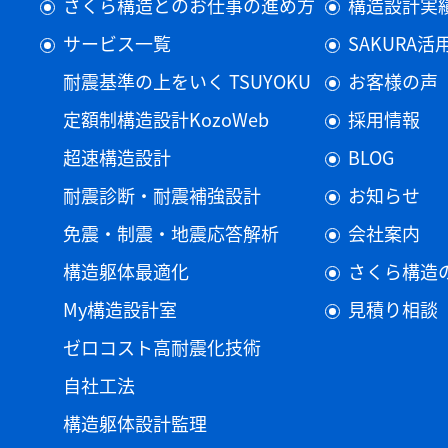
さくら構造とのお仕事の進め方
構造設計実
サービス一覧
SAKURA
耐震基準の上をいく TSUYOKU
お客様の声
定額制構造設計KozoWeb
採用情報
超速構造設計
BLOG
耐震診断・耐震補強設計
お知らせ
免震・制震・地震応答解析
会社案内
構造躯体最適化
さくら構造
My構造設計室
見積り相談
ゼロコスト高耐震化技術
自社工法
構造躯体設計監理