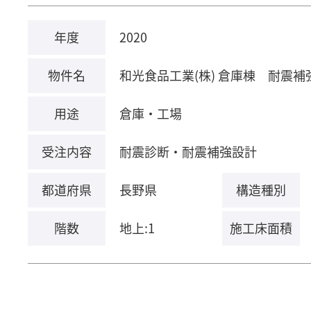
年度
2020
物件名
和光食品工業(株) 倉庫棟 耐震
用途
倉庫・工場
受注内容
耐震診断・耐震補強設計
都道府県
長野県
構造種別
階数
地上:1
施工床面積