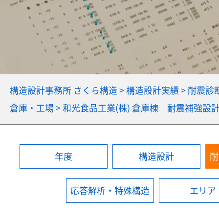
構造設計事務所 さくら構造
>
構造設計実績
>
耐震診
倉庫・工場
>
和光食品工業(株) 倉庫棟 耐震補強設
年度
構造設計
耐
応答解析・特殊構造
エリア