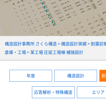
構造設計事務所 さくら構造
>
構造設計実績
>
耐震診
倉庫・工場
>
某工場 圧延工場棟 補強設計
年度
構造設計
耐
応答解析・特殊構造
エリア