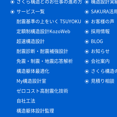
さくら構造とのお仕事の進め方
構造設計実
サービス一覧
SAKURA
耐震基準の上をいく TSUYOKU
お客様の声
定額制構造設計KozoWeb
採用情報
超速構造設計
BLOG
耐震診断・耐震補強設計
お知らせ
免震・制震・地震応答解析
会社案内
構造躯体最適化
さくら構造
My構造設計室
見積り相談
ゼロコスト高耐震化技術
自社工法
構造躯体設計監理