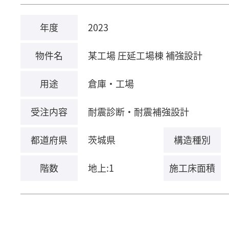
年度
2023
物件名
某工場 圧延工場棟 補強設計
用途
倉庫・工場
受注内容
耐震診断・耐震補強設計
都道府県
茨城県
構造種別
階数
地上:1
施工床面積