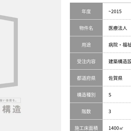
年度
~2015
物件名
医療法人
用途
病院・福
受注内容
建築構造
都道府県
佐賀県
構造種別
S
階数
3
施工床面積
1400㎡