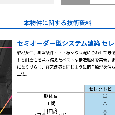
本物件に関する技術資料
セミオーダー型システム建築 セ
敷地条件、地盤条件・・・様々な状況に合わせて最
トと耐震性を兼ね備えたベストな構造躯体を実現。
になりづらく、在来建築と同じように競争原理を保
工法。
セレクトビ
躯体費
◎
工期
△
自由度
◎
（プランニング）