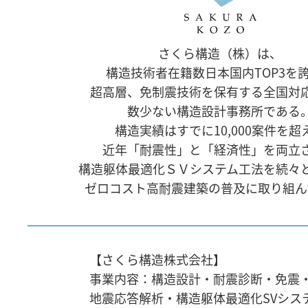
さくら構造（株）は、
構造技術者在籍数日本国内TOP3を
超高層、免制震技術を保有する全国対
数少ない構造設計事務所である
構造実績はすでに10,000案件を超
近年「耐震性」と「経済性」を両立
構造躯体最適化ＳＶシステム工法を続々
ゼロコスト高耐震建築の普及に取り組ん
【さくら構造株式会社】
事業内容：構造設計・耐震診断・免震
地震応答解析・
構造躯体最適化SVシス