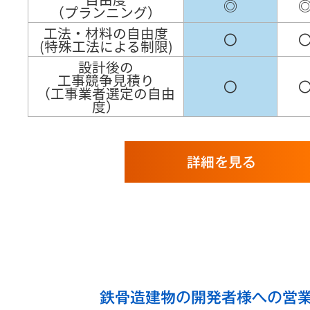
◎
（プランニング）
工法・材料の自由度
〇
(特殊工法による制限)
設計後の
工事競争見積り
〇
（工事業者選定の自由
度）
詳細を見る
鉄骨造建物の開発者様への営