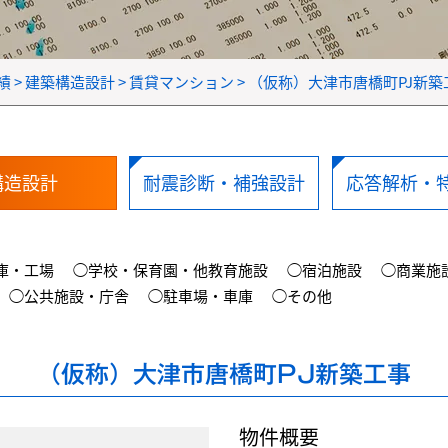
績
>
建築構造設計
>
賃貸マンション
>
（仮称）大津市唐橋町PJ新築
構造設計
耐震診断・補強設計
応答解析・
庫・工場
◯学校・保育園・他教育施設
◯宿泊施設
◯商業施
◯公共施設・庁舎
◯駐車場・車庫
◯その他
（仮称）大津市唐橋町PJ新築工事
物件概要