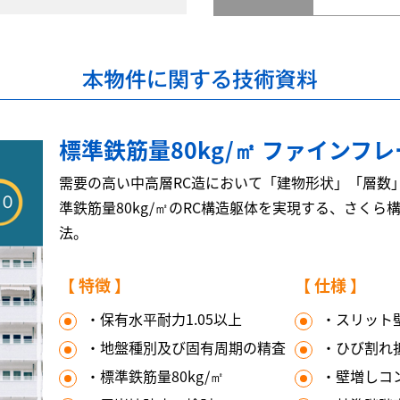
本物件に関する技術資料
標準鉄筋量80kg/㎡ ファインフ
需要の高い中高層RC造において「建物形状」「層数
準鉄筋量80kg/㎡のRC構造躯体を実現する、さく
法。
【 特徴 】
【 仕様 】
・保有水平耐力1.05以上
・スリット壁
・地盤種別及び固有周期の精査
・ひび割れ
・標準鉄筋量80kg/㎡
・壁増しコン