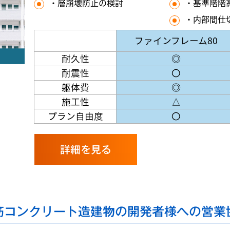
・層崩壊防止の検討
・基準階階高
・内部間仕
ファインフレーム80
耐久性
◎
耐震性
〇
躯体費
◎
施工性
△
プラン自由度
〇
詳細を見る
筋コンクリート造建物の開発者様への営業