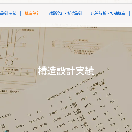
造設計実績
|
構造設計
|
耐震診断・補強設計
|
応答解析・特殊構造
|
構造設計実績