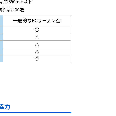
さ2850mm以下
切りは非RC造
一般的なRCラーメン造
〇
△
△
△
◎
協力