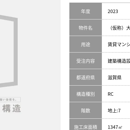
年度
2023
物件名
（仮称）大
用途
賃貸マン
受注内容
建築構造
都道府県
滋賀県
構造種別
RC
階数
地上:7
施工床面積
1347㎡