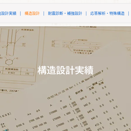
造設計実績
|
構造設計
|
耐震診断・補強設計
|
応答解析・特殊構造
|
構造設計実績