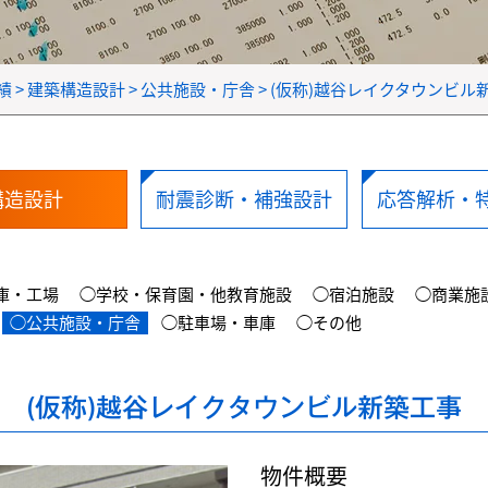
績
>
建築構造設計
>
公共施設・庁舎
>
(仮称)越谷レイクタウンビル
構造設計
耐震診断・補強設計
応答解析・
庫・工場
◯学校・保育園・他教育施設
◯宿泊施設
◯商業施
◯公共施設・庁舎
◯駐車場・車庫
◯その他
(仮称)越谷レイクタウンビル新築工事
物件概要