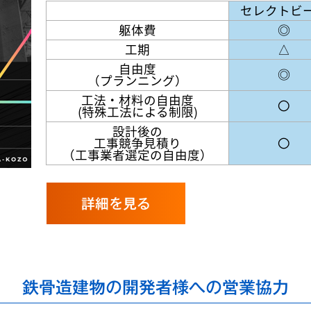
セレクトビ
躯体費
◎
工期
△
自由度
◎
（プランニング）
工法・材料の自由度
〇
(特殊工法による制限)
設計後の
工事競争見積り
〇
（工事業者選定の自由度）
詳細を見る
鉄骨造建物の開発者様への営業協力