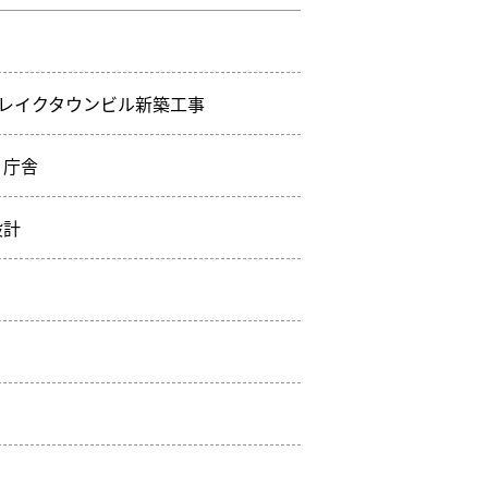
谷レイクタウンビル新築工事
・庁舎
設計