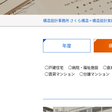
構造設計事務所 さくら構造
>
構造設計実
年度
◯戸建住宅
◯病院・福祉施設
◯倉
◯賃貸マンション
◯分譲マンション