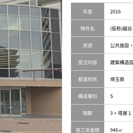
年度
2016
物件名
(仮称)越
用途
公共施設
受注内容
建築構造
都道府県
埼玉県
構造種別
S
階数
3 + 塔屋１
施工床面積
946㎡