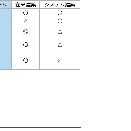
ーム
在来建築
システム建築
〇
〇
△
〇
◎
△
〇
△
〇
×