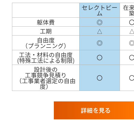
セレクトビー
在
ム
躯体費
◎
工期
△
自由度
◎
（プランニング）
工法・材料の自由度
〇
(特殊工法による制限)
設計後の
工事競争見積り
〇
（工事業者選定の自由
度）
詳細を見る