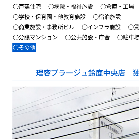
◯戸建住宅
◯病院・福祉施設
◯倉庫・工場
◯学校・保育園・他教育施設
◯宿泊施設
◯商業施設・事務所ビル
◯インフラ施設
◯
◯分譲マンション
◯公共施設・庁舎
◯駐車
◯その他
理容プラージュ鈴鹿中央店 