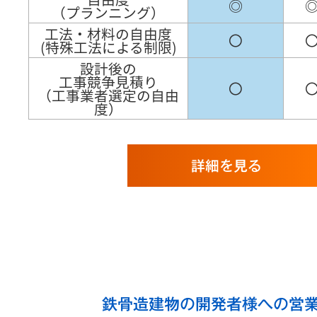
◎
（プランニング）
工法・材料の自由度
〇
(特殊工法による制限)
設計後の
工事競争見積り
〇
（工事業者選定の自由
度）
詳細を見る
鉄骨造建物の開発者様への営