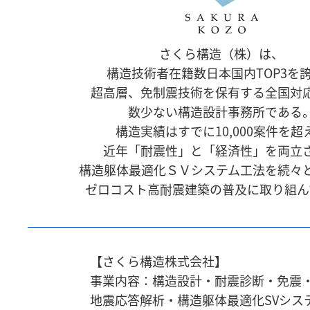
さくら構造（株）は、
構造技術者在籍数日本国内TOP3を
超高層、免制震技術を保有する全国対
数少ない構造設計事務所である
構造実績はすでに10,000案件を超
近年「耐震性」と「経済性」を両立
構造躯体最適化ＳＶシステム工法を続々
ゼロコスト高耐震建築の普及に取り組ん
【さくら構造株式会社】
事業内容：構造設計・耐震診断・免震
地震応答解析・
構造躯体最適化SVシス