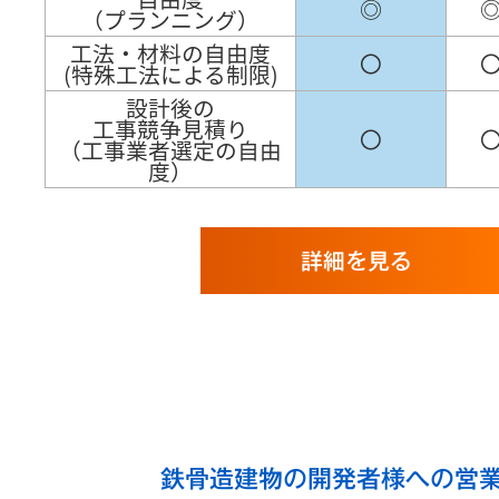
◎
（プランニング）
工法・材料の自由度
〇
(特殊工法による制限)
設計後の
工事競争見積り
〇
（工事業者選定の自由
度）
詳細を見る
鉄骨造建物の開発者様への営