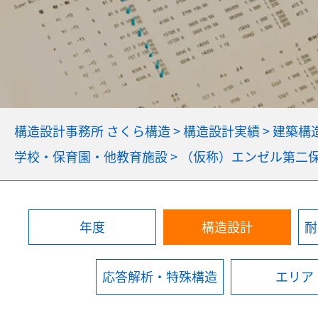
構造設計事務所 さくら構造
>
構造設計実績
>
建築構
学校・保育園・他教育施設
>
（仮称）エンゼル第二
年度
構造設計
耐
応答解析・特殊構造
エリア