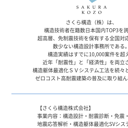
さくら構造（株）は、
構造技術者在籍数日本国内TOP3を
超高層、免制震技術を保有する全国対
数少ない構造設計事務所である
構造実績はすでに10,000案件を超
近年「耐震性」と「経済性」を両立
構造躯体最適化ＳＶシステム工法を続々
ゼロコスト高耐震建築の普及に取り組ん
【さくら構造株式会社】
事業内容：構造設計・耐震診断・免震
地震応答解析・
構造躯体最適化SVシス