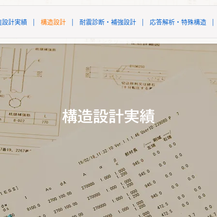
造設計実績
|
構造設計
|
耐震診断・補強設計
|
応答解析・特殊構造
|
構造設計実績