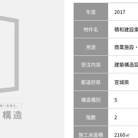
年度
2017
物件名
積和建設東
用途
商業施設
受注内容
建築構造
都道府県
宮城県
構造種別
S
階数
2
施工床面積
2160㎡