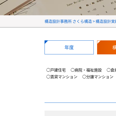
構造設計事務所 さくら構造
>
構造設計実
年度
◯戸建住宅
◯病院・福祉施設
◯倉
◯賃貸マンション
◯分譲マンション