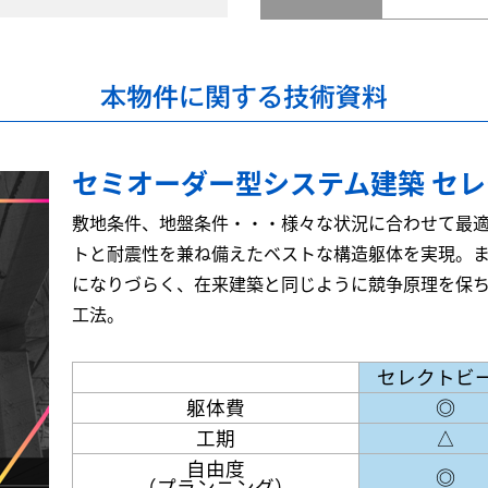
本物件に関する技術資料
セミオーダー型システム建築 セ
敷地条件、地盤条件・・・様々な状況に合わせて最
トと耐震性を兼ね備えたベストな構造躯体を実現。
になりづらく、在来建築と同じように競争原理を保
工法。
セレクトビ
躯体費
◎
工期
△
自由度
◎
（プランニング）