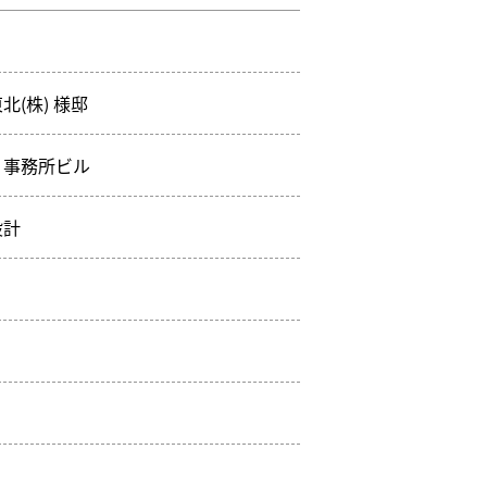
北(株) 様邸
・事務所ビル
設計