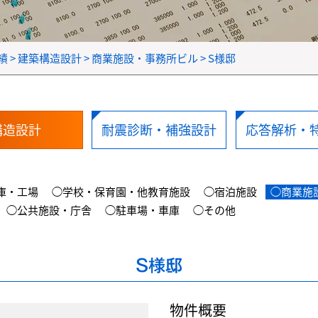
績
>
建築構造設計
>
商業施設・事務所ビル
>
S様邸
構造設計
耐震診断・補強設計
応答解析・
庫・工場
◯学校・保育園・他教育施設
◯宿泊施設
◯商業施
◯公共施設・庁舎
◯駐車場・車庫
◯その他
S様邸
物件概要