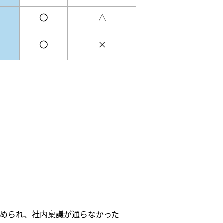
〇
△
〇
×
められ、社内稟議が通らなかった