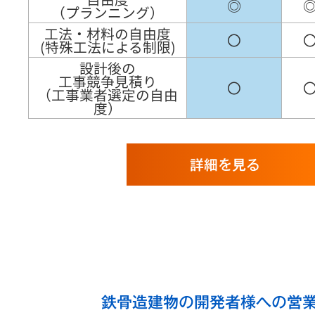
◎
（プランニング）
工法・材料の自由度
〇
(特殊工法による制限)
設計後の
工事競争見積り
〇
（工事業者選定の自由
度）
詳細を見る
鉄骨造建物の開発者様への営