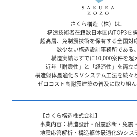
さくら構造（株）は、
構造技術者在籍数日本国内TOP3を
超高層、免制震技術を保有する全国対
数少ない構造設計事務所である
構造実績はすでに10,000案件を超
近年「耐震性」と「経済性」を両立
構造躯体最適化ＳＶシステム工法を続々
ゼロコスト高耐震建築の普及に取り組ん
【さくら構造株式会社】
事業内容：構造設計・耐震診断・免震
地震応答解析・
構造躯体最適化SVシス