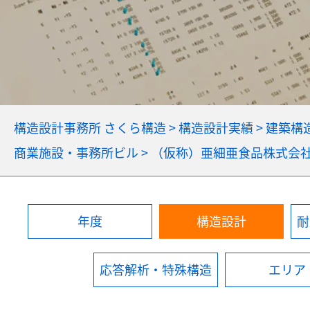
構造設計事務所 さくら構造
>
構造設計実績
>
建築構
商業施設・事務所ビル
>
（仮称）亜細亜食品株式会
年度
構造設計
耐
応答解析・特殊構造
エリア