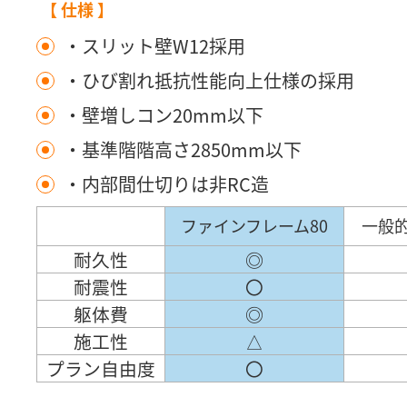
【 仕様 】
・スリット壁W12採用
・ひび割れ抵抗性能向上仕様の採用
・壁増しコン20mm以下
・基準階階高さ2850mm以下
・内部間仕切りは非RC造
ファインフレーム80
一般的
耐久性
◎
耐震性
〇
躯体費
◎
施工性
△
プラン自由度
〇