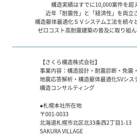
構造実績はすでに10,000案件を超
近年「耐震性」と「経済性」を両立
構造躯体最適化ＳＶシステム工法を続々
ゼロコスト高耐震建築の普及に取り組ん
【さくら構造株式会社】
事業内容：構造設計・耐震診断・免震
地震応答解析・
構造躯体最適化SVシス
構造コンサルティング
●札幌本社所在地
〒001-0033
北海道札幌市北区北33条西2丁目1-13
SAKURA VILLAGE