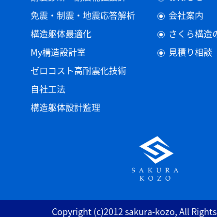
免震・制震・地震応答解析
会社案内
構造躯体最適化
さくら構造
My構造設計室
見積り相談
ゼロコスト高耐震化技術
自社工法
構造躯体設計監理
Copyright (c)2012 sakura-kozo, All Right