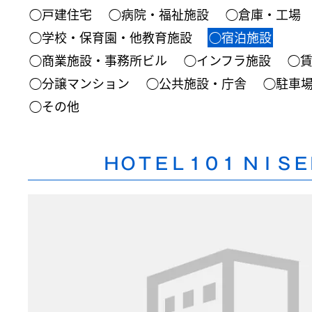
◯戸建住宅
◯病院・福祉施設
◯倉庫・工場
◯学校・保育園・他教育施設
◯宿泊施設
◯商業施設・事務所ビル
◯インフラ施設
◯
◯分譲マンション
◯公共施設・庁舎
◯駐車
◯その他
ＨＯＴＥＬ１０１ ＮＩＳＥ