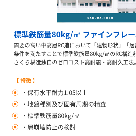
標準鉄筋量80kg/㎡ ファインフレ
需要の高い中高層RC造において「建物形状」「層
条件を満たすことで標準鉄筋量80kg/㎡のRC構
さくら構造独自のゼロコスト高耐震・高耐久工法
【 特徴 】
・保有水平耐力1.05以上
・地盤種別及び固有周期の精査
・標準鉄筋量80kg/㎡
・層崩壊防止の検討