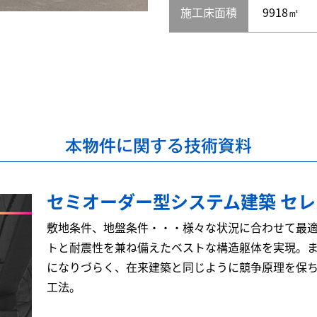
施工床面積
9918㎡
本物件に関する技術資料
セミオーダー型システム建築 セ
敷地条件、地盤条件・・・様々な状況に合わせて最
トと耐震性を兼ね備えたベストな構造躯体を実現。
になりづらく、在来建築と同じように競争原理を保
工法。