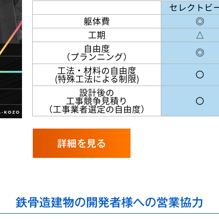
セレクトビ
躯体費
◎
工期
△
自由度
◎
（プランニング）
工法・材料の自由度
〇
(特殊工法による制限)
設計後の
工事競争見積り
〇
（工事業者選定の自由度）
詳細を見る
鉄骨造建物の開発者様への営業協力