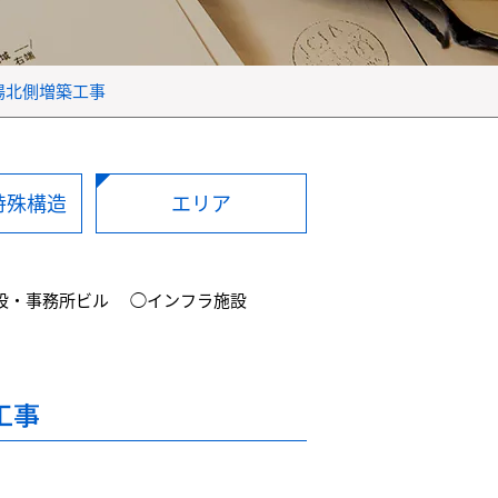
場北側増築工事
特殊構造
エリア
設・事務所ビル
◯インフラ施設
工事