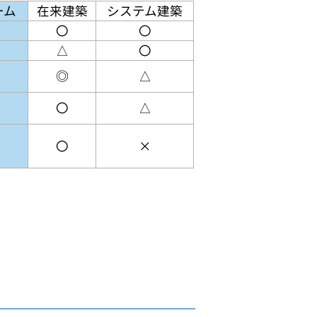
ーム
在来建築
システム建築
〇
〇
△
〇
◎
△
〇
△
〇
×