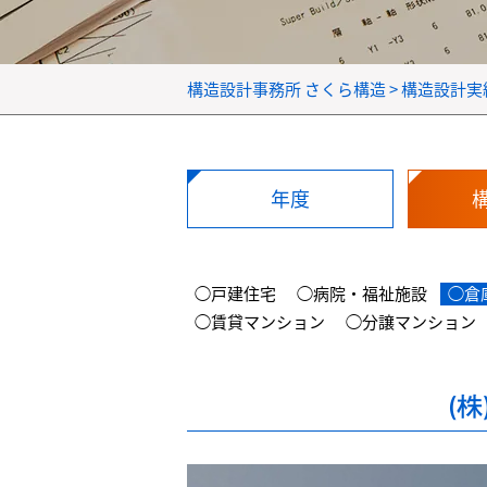
構造設計事務所 さくら構造
>
構造設計実
年度
◯戸建住宅
◯病院・福祉施設
◯倉
◯賃貸マンション
◯分譲マンション
(