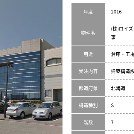
年度
2016
(株)ロイ
物件名
事
用途
倉庫・工
受注内容
建築構造
都道府県
北海道
構造種別
S
階数
7