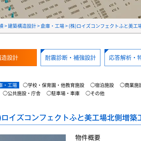
績
>
建築構造設計
>
倉庫・工場
>
(株)ロイズコンフェクトふと美工
構造設計
耐震診断・補強設計
応答解析・
庫・工場
◯学校・保育園・他教育施設
◯宿泊施設
◯商業施
◯公共施設・庁舎
◯駐車場・車庫
◯その他
株)ロイズコンフェクトふと美工場北側増築
物件概要