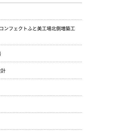
ズコンフェクトふと美工場北側増築工
場
設計