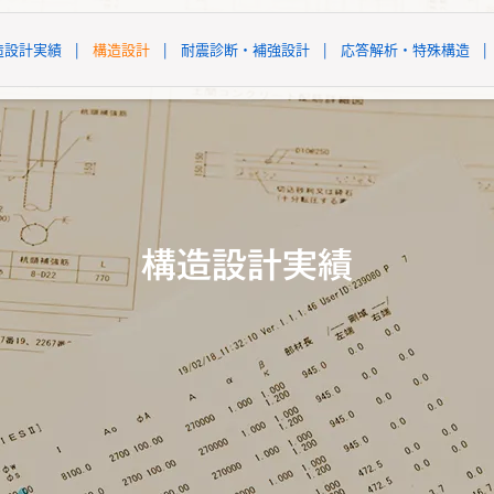
造設計実績
|
構造設計
|
耐震診断・補強設計
|
応答解析・特殊構造
|
構造設計実績