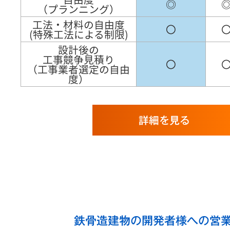
◎
（プランニング）
工法・材料の自由度
〇
(特殊工法による制限)
設計後の
工事競争見積り
〇
（工事業者選定の自由
度）
詳細を見る
鉄骨造建物の開発者様への営