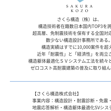
さくら構造（株）は、
構造技術者在籍数日本国内TOP3を
超高層、免制震技術を保有する全国対
数少ない構造設計事務所である
構造実績はすでに10,000案件を超
近年「耐震性」と「経済性」を両立
構造躯体最適化ＳＶシステム工法を続々
ゼロコスト高耐震建築の普及に取り組ん
【さくら構造株式会社】
事業内容：構造設計・耐震診断・免震
地震応答解析・
構造躯体最適化SVシス