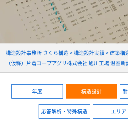
構造設計事務所 さくら構造
>
構造設計実績
>
建築構
（仮称）片倉コープアグリ株式会社 旭川工場 温室新
年度
構造設計
耐
応答解析・特殊構造
エリア