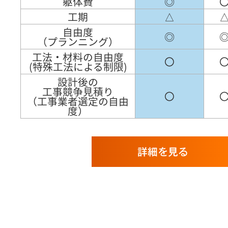
躯体費
◎
工期
△
自由度
◎
（プランニング）
工法・材料の自由度
〇
(特殊工法による制限)
設計後の
工事競争見積り
〇
（工事業者選定の自由
度）
詳細を見る