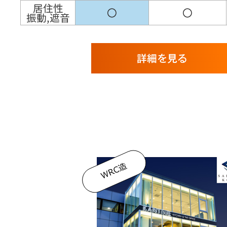
居住性
〇
〇
振動,遮音
詳細を見る