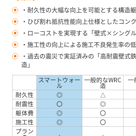
・耐久性の大幅な向上を可能とする構造
・ひび割れ抵抗性能向上仕様としたコン
・ローコストを実現する「壁式×シング
・施工性の向上による施工不良発生率の
・過去の震災で実証済みの「高耐震壁式
造」
スマートウォー
一般的なWRC
一
ル
造
耐久性
◎
△
耐震性
〇
◎
躯体費
◎
〇
施工性
◎
〇
プラン