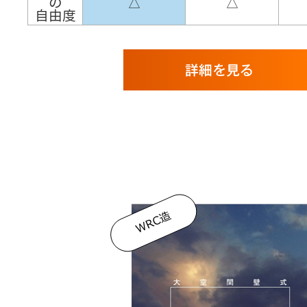
の
△
△
自由度
詳細を見る