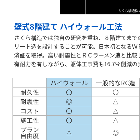
壁式8階建て ハイウォール工法
さくら構造では独自の研究を重ね、８階建てまで
リート造を設計することが可能。日本初となるＷ
済証を取得。高い耐震性とＲＣラーメン造と比較し
有耐力を有しながら、躯体工事費も16.7％削減の
ハイウォール
一般的なRC造
耐久性
〇
〇
耐震性
◎
△
コスト
〇
△
施工性
〇
△
プラン
△
◎
自由度