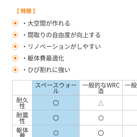
【 特徴 】
・大空間が作れる
・間取りの自由度が向上する
・リノベーションがしやすい
・躯体費最適化
・ひび割れに強い
スペースウォー
一般的なWRC
一般
ル
造
耐久
〇
△
性
耐震
〇
◎
性
躯体
◎
〇
費