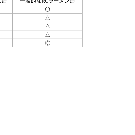
C造
一般的なRCラーメン造
〇
△
△
△
◎