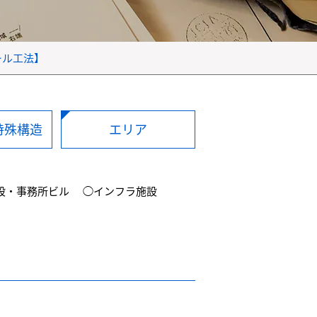
ール工法】
特殊構造
エリア
設・事務所ビル
◯インフラ施設