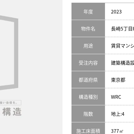
年度
2023
物件名
長崎5丁目
用途
賃貸マン
受注内容
建築構造
都道府県
東京都
構造種別
WRC
階数
地上:4
施工床面積
377㎡