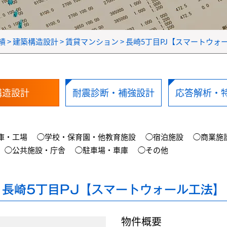
績
>
建築構造設計
>
賃貸マンション
>
長崎5丁目PJ【スマートウォ
構造設計
耐震診断・補強設計
応答解析・
庫・工場
◯学校・保育園・他教育施設
◯宿泊施設
◯商業施
◯公共施設・庁舎
◯駐車場・車庫
◯その他
長崎5丁目PJ【スマートウォール工法】
物件概要