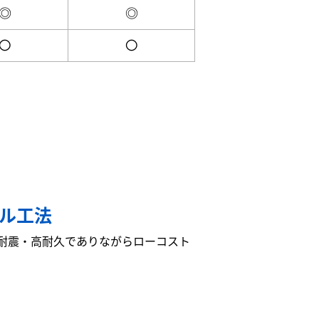
◎
◎
〇
〇
ール工法
耐震・高耐久でありながらローコスト