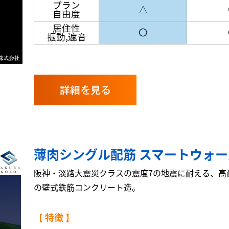
プラン
△
自由度
居住性
〇
振動,遮音
詳細を見る
薄肉シングル配筋 スマートウォ
阪神・淡路大震災クラスの震度7の地震に耐える、高
の壁式鉄筋コンクリート造。
【 特徴 】