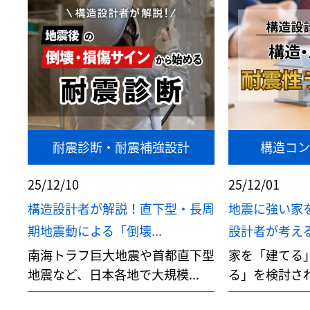
耐震診断・耐震補強設計
構造コン
25/12/10
25/12/01
構造設計者が解説！直下型・長周
地震に強い家
期地震動による「倒壊...
設計者が考える
南海トラフ巨大地震や首都直下型
家を「建てる
地震など、日本各地で大規模...
る」を検討され