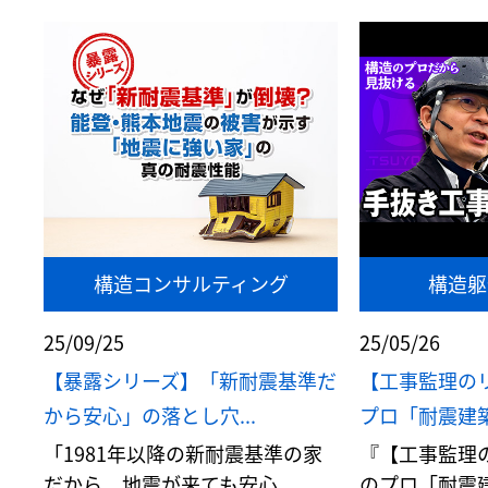
構造コンサルティング
構造躯
25/09/25
25/05/26
【暴露シリーズ】「新耐震基準だ
【工事監理の
から安心」の落とし穴...
プロ「耐震建築家
「1981年以降の新耐震基準の家
『【工事監理
だから、地震が来ても安心...
のプロ「耐震建