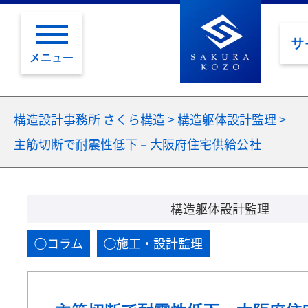
サ
メニュー
構造設計事務所 さくら構造
>
構造躯体設計監理
>
主筋切断で耐震性低下－大阪府住宅供給公社
構造躯体設計監理
コラム
施工・設計監理